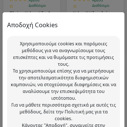
Διαθέσιμο
Διαθέσιμο
Πλαίσιο Valena Life - 2
Valena™ Life - πλαίσια
θέσεων - adria
και κουτιά επίτοιχης
Αποδοχή Cookies
VALENA LIFE
|
Legrand
VALENA LIFE
|
Legrand
τοποθέτησης- Για
Κωδικός: 754092
Κωδικός: 754091
κάθετη ή οριζόντια
Ζητήστε μας
Ζητήστε μας
τοποθέτησηValena
Χρησιμοποιούμε cookies και παρόμοιες
τιμή
τιμή
Life™ πλαίσιο 1 θέσης -
μεθόδους για να αναγνωρίσουμε τους
adria
επισκέπτες και να θυμόμαστε τις προτιμήσεις
τους.
Τα χρησιμοποιούμε επίσης για να μετρήσουμε
την αποτελεσματικότητα διαφημιστικών
καμπανιών, να στοχεύσουμε διαφημίσεις και να
αναλύσουμε την επισκεψιμότητα του
ιστότοπου.
Για να μάθετε περισσότερα σχετικά με αυτές τις
μεθόδους, δείτε την Πολιτική μας για τα
Άμεσα
Άμεσα
cookies.
Διαθέσιμο
Διαθέσιμο
Κάνοντας "Αποδοχή", συναινείτε στην