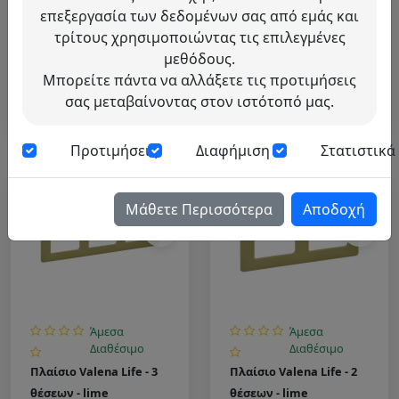
Πλαίσιο Valena Life - 5
Πλαίσιο Valena Life - 4
επεξεργασία των δεδομένων σας από εμάς και
θέσεων - lime
θέσεων - lime
τρίτους χρησιμοποιώντας τις επιλεγμένες
VALENA LIFE
|
Legrand
VALENA LIFE
|
Legrand
μεθόδους.
Κωδικός: 754085
Κωδικός: 754084
Μπορείτε πάντα να αλλάξετε τις προτιμήσεις
Ζητήστε μας
Ζητήστε μας
σας μεταβαίνοντας στον ιστότοπό μας.
τιμή
τιμή
Προτιμήσεις
Διαφήμιση
Στατιστικά
Μάθετε Περισσότερα
Αποδοχή
Άμεσα
Άμεσα
Διαθέσιμο
Διαθέσιμο
Πλαίσιο Valena Life - 3
Πλαίσιο Valena Life - 2
θέσεων - lime
θέσεων - lime