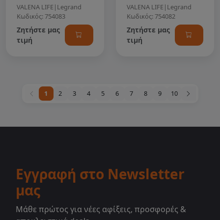
VALENA LIFE
|
Legrand
VALENA LIFE
|
Legrand
Κωδικός: 754083
Κωδικός: 754082
Ζητήστε μας
Ζητήστε μας
τιμή
τιμή
1
2
3
4
5
6
7
8
9
10
Εγγραφή στο Newsletter
μας
Μάθε πρώτος για νέες αφίξεις, προσφορές &