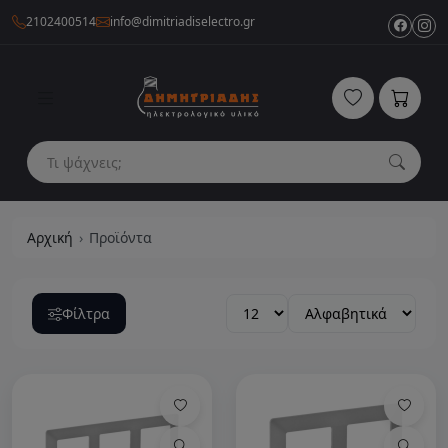
2102400514
info@dimitriadiselectro.gr
Αρχική
Προϊόντα
Φίλτρα